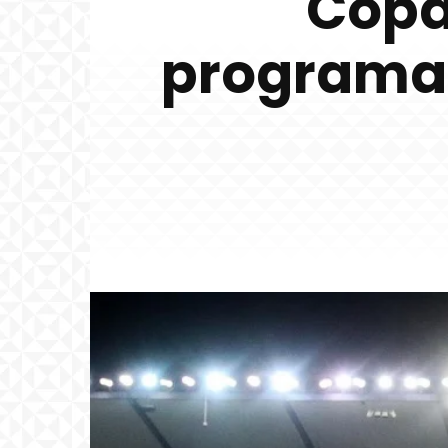
Copa 
programaci