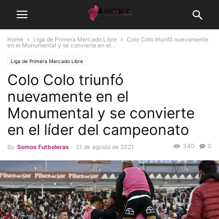
Home
Liga de Primera Mercado Libre
Colo Colo triunfó nuevamente
en el Monumental y se convierte en el...
Liga de Primera Mercado Libre
Colo Colo triunfó
nuevamente en el
Monumental y se convierte
en el líder del campeonato
340
0
By
Somos Futboleras
-
21 de agosto de 2021