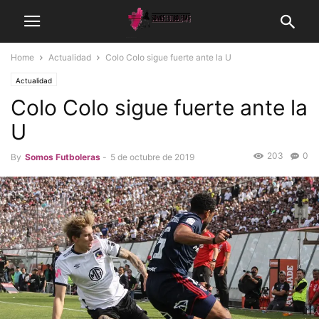
Home
Actualidad
Colo Colo sigue fuerte ante la U
Actualidad
Colo Colo sigue fuerte ante la
U
203
0
By
Somos Futboleras
-
5 de octubre de 2019