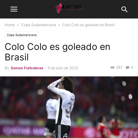
Home
Copa Sudamericana
Colo Colo es goleado en Brasil
Copa Sudamericana
Colo Colo es goleado en
Brasil
267
0
By
Somos Futboleras
-
5 de julio de 2022