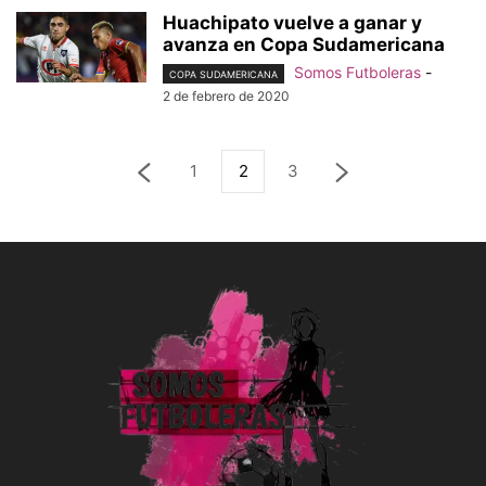
Huachipato vuelve a ganar y
avanza en Copa Sudamericana
Somos Futboleras
-
COPA SUDAMERICANA
2 de febrero de 2020
1
2
3