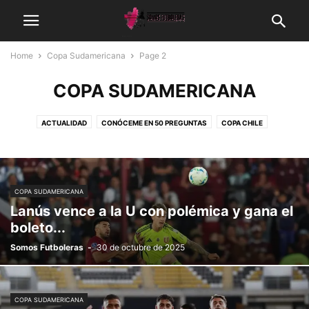
Home
Copa Sudamericana
Page 2
COPA SUDAMERICANA
ACTUALIDAD
CONÓCEME EN 50 PREGUNTAS
COPA CHILE
COPA DE LA LIGA
COPA LIBERTADORES
COPA SUDAMERICANA
EL FÚTBOL TAMBIÉN ES NUESTRO
FÚTBOL FEMENINO
FUTBOLERAS EN EL EXTRANJERO
GALERÍA
LIGA DE ASCENSO CAIXUN
COPA SUDAMERICANA
LIGA DE PRIMERA MERCADO LIBRE
OPINIÓN
SANTIAGO 2023
Lanús vence a la U con polémica y gana el
boleto...
Somos Futboleras
-
30 de octubre de 2025
COPA SUDAMERICANA