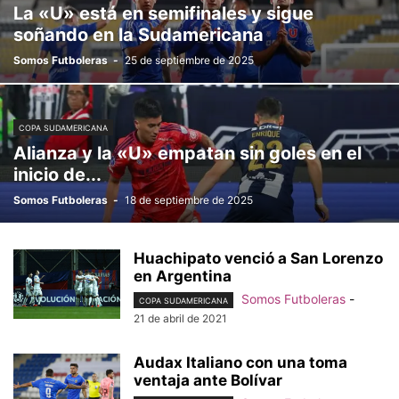
La «U» está en semifinales y sigue
soñando en la Sudamericana
Somos Futboleras
-
25 de septiembre de 2025
COPA SUDAMERICANA
Alianza y la «U» empatan sin goles en el
inicio de...
Somos Futboleras
-
18 de septiembre de 2025
Huachipato venció a San Lorenzo
en Argentina
Somos Futboleras
-
COPA SUDAMERICANA
21 de abril de 2021
Audax Italiano con una toma
ventaja ante Bolívar