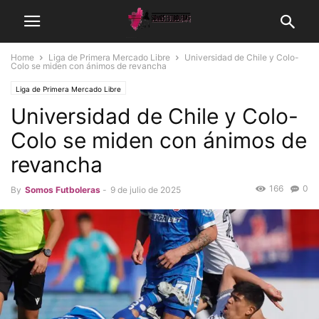
Home
Liga de Primera Mercado Libre
Universidad de Chile y Colo-
Colo se miden con ánimos de revancha
Liga de Primera Mercado Libre
Universidad de Chile y Colo-
Colo se miden con ánimos de
revancha
166
0
By
Somos Futboleras
-
9 de julio de 2025