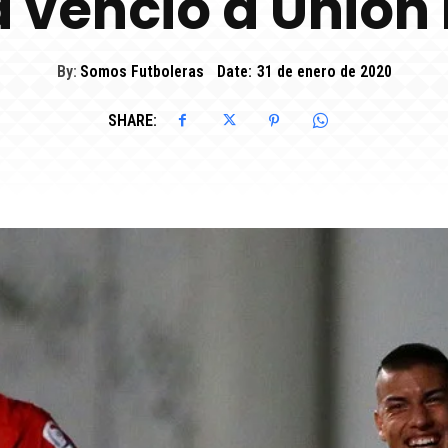
a venció a Unión
By:
Somos Futboleras
Date:
31 de enero de 2020
SHARE: