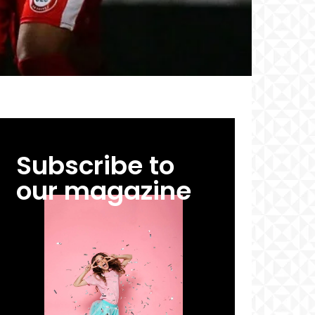
Subscribe to
our magazine