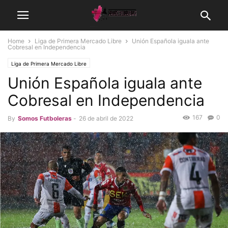
Home
Liga de Primera Mercado Libre
Unión Española iguala ante
Cobresal en Independencia
Liga de Primera Mercado Libre
Unión Española iguala ante
Cobresal en Independencia
167
0
By
Somos Futboleras
-
26 de abril de 2022