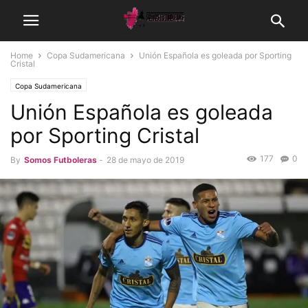
Home
Copa Sudamericana
Unión Española es goleada por Sporting
Cristal
Copa Sudamericana
Unión Española es goleada
por Sporting Cristal
177
0
By
Somos Futboleras
-
28 de mayo de 2019