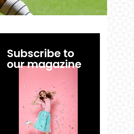
Subscribe to
our magazine