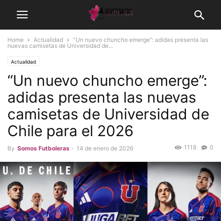
Home
Actualidad
“Un nuevo chuncho emerge”: adidas presenta las
nuevas camisetas de Universidad de...
Actualidad
“Un nuevo chuncho emerge”:
adidas presenta las nuevas
camisetas de Universidad de
Chile para el 2026
1118
0
By
Somos Futboleras
-
14 de enero de 2026