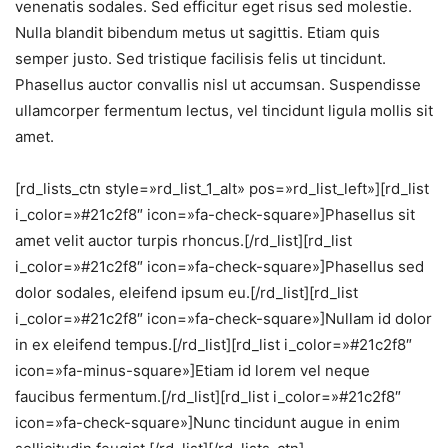
venenatis sodales. Sed efficitur eget risus sed molestie.
Nulla blandit bibendum metus ut sagittis. Etiam quis
semper justo. Sed tristique facilisis felis ut tincidunt.
Phasellus auctor convallis nisl ut accumsan. Suspendisse
ullamcorper fermentum lectus, vel tincidunt ligula mollis sit
amet.
[rd_lists_ctn style=»rd_list_1_alt» pos=»rd_list_left»][rd_list
i_color=»#21c2f8″ icon=»fa-check-square»]Phasellus sit
amet velit auctor turpis rhoncus.[/rd_list][rd_list
i_color=»#21c2f8″ icon=»fa-check-square»]Phasellus sed
dolor sodales, eleifend ipsum eu.[/rd_list][rd_list
i_color=»#21c2f8″ icon=»fa-check-square»]Nullam id dolor
in ex eleifend tempus.[/rd_list][rd_list i_color=»#21c2f8″
icon=»fa-minus-square»]Etiam id lorem vel neque
faucibus fermentum.[/rd_list][rd_list i_color=»#21c2f8″
icon=»fa-check-square»]Nunc tincidunt augue in enim