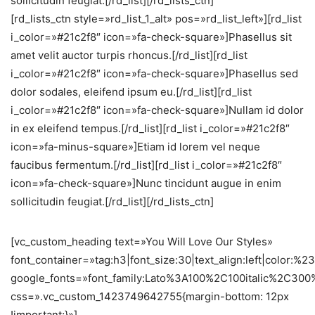
sollicitudin feugiat.[/rd_list][/rd_lists_ctn]
[rd_lists_ctn style=»rd_list_1_alt» pos=»rd_list_left»][rd_list
i_color=»#21c2f8″ icon=»fa-check-square»]Phasellus sit
amet velit auctor turpis rhoncus.[/rd_list][rd_list
i_color=»#21c2f8″ icon=»fa-check-square»]Phasellus sed
dolor sodales, eleifend ipsum eu.[/rd_list][rd_list
i_color=»#21c2f8″ icon=»fa-check-square»]Nullam id dolor
in ex eleifend tempus.[/rd_list][rd_list i_color=»#21c2f8″
icon=»fa-minus-square»]Etiam id lorem vel neque
faucibus fermentum.[/rd_list][rd_list i_color=»#21c2f8″
icon=»fa-check-square»]Nunc tincidunt augue in enim
sollicitudin feugiat.[/rd_list][/rd_lists_ctn]
[vc_custom_heading text=»You Will Love Our Styles»
font_container=»tag:h3|font_size:30|text_align:left|color:%
google_fonts=»font_family:Lato%3A100%2C100italic%2C30
css=».vc_custom_1423749642755{margin-bottom: 12px
!important;}»]