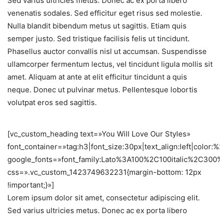
Sed varius ultricies metus. Donec ac ex porta libero
venenatis sodales. Sed efficitur eget risus sed molestie.
Nulla blandit bibendum metus ut sagittis. Etiam quis
semper justo. Sed tristique facilisis felis ut tincidunt.
Phasellus auctor convallis nisl ut accumsan. Suspendisse
ullamcorper fermentum lectus, vel tincidunt ligula mollis sit
amet. Aliquam at ante at elit efficitur tincidunt a quis
neque. Donec ut pulvinar metus. Pellentesque lobortis
volutpat eros sed sagittis.
[vc_custom_heading text=»You Will Love Our Styles»
font_container=»tag:h3|font_size:30px|text_align:left|color
google_fonts=»font_family:Lato%3A100%2C100italic%2C30
css=».vc_custom_1423749632231{margin-bottom: 12px
!important;}»]
Lorem ipsum dolor sit amet, consectetur adipiscing elit.
Sed varius ultricies metus. Donec ac ex porta libero