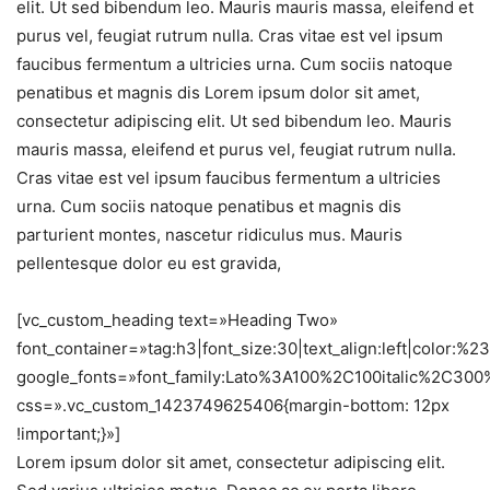
elit. Ut sed bibendum leo. Mauris mauris massa, eleifend et
purus vel, feugiat rutrum nulla. Cras vitae est vel ipsum
faucibus fermentum a ultricies urna. Cum sociis natoque
penatibus et magnis dis Lorem ipsum dolor sit amet,
consectetur adipiscing elit. Ut sed bibendum leo. Mauris
mauris massa, eleifend et purus vel, feugiat rutrum nulla.
Cras vitae est vel ipsum faucibus fermentum a ultricies
urna. Cum sociis natoque penatibus et magnis dis
parturient montes, nascetur ridiculus mus. Mauris
pellentesque dolor eu est gravida,
[vc_custom_heading text=»Heading Two»
font_container=»tag:h3|font_size:30|text_align:left|color:%
google_fonts=»font_family:Lato%3A100%2C100italic%2C30
css=».vc_custom_1423749625406{margin-bottom: 12px
!important;}»]
Lorem ipsum dolor sit amet, consectetur adipiscing elit.