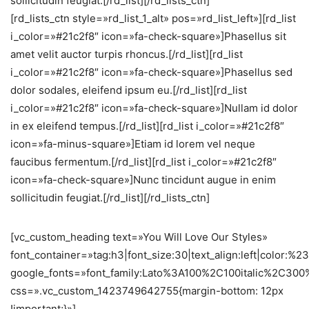
sollicitudin feugiat.[/rd_list][/rd_lists_ctn]
[rd_lists_ctn style=»rd_list_1_alt» pos=»rd_list_left»][rd_list
i_color=»#21c2f8″ icon=»fa-check-square»]Phasellus sit
amet velit auctor turpis rhoncus.[/rd_list][rd_list
i_color=»#21c2f8″ icon=»fa-check-square»]Phasellus sed
dolor sodales, eleifend ipsum eu.[/rd_list][rd_list
i_color=»#21c2f8″ icon=»fa-check-square»]Nullam id dolor
in ex eleifend tempus.[/rd_list][rd_list i_color=»#21c2f8″
icon=»fa-minus-square»]Etiam id lorem vel neque
faucibus fermentum.[/rd_list][rd_list i_color=»#21c2f8″
icon=»fa-check-square»]Nunc tincidunt augue in enim
sollicitudin feugiat.[/rd_list][/rd_lists_ctn]
[vc_custom_heading text=»You Will Love Our Styles»
font_container=»tag:h3|font_size:30|text_align:left|color:%
google_fonts=»font_family:Lato%3A100%2C100italic%2C30
css=».vc_custom_1423749642755{margin-bottom: 12px
!important;}»]