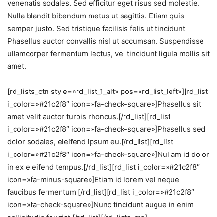
venenatis sodales. Sed efficitur eget risus sed molestie.
Nulla blandit bibendum metus ut sagittis. Etiam quis
semper justo. Sed tristique facilisis felis ut tincidunt.
Phasellus auctor convallis nisl ut accumsan. Suspendisse
ullamcorper fermentum lectus, vel tincidunt ligula mollis sit
amet.
[rd_lists_ctn style=»rd_list_1_alt» pos=»rd_list_left»][rd_list
i_color=»#21c2f8″ icon=»fa-check-square»]Phasellus sit
amet velit auctor turpis rhoncus.[/rd_list][rd_list
i_color=»#21c2f8″ icon=»fa-check-square»]Phasellus sed
dolor sodales, eleifend ipsum eu.[/rd_list][rd_list
i_color=»#21c2f8″ icon=»fa-check-square»]Nullam id dolor
in ex eleifend tempus.[/rd_list][rd_list i_color=»#21c2f8″
icon=»fa-minus-square»]Etiam id lorem vel neque
faucibus fermentum.[/rd_list][rd_list i_color=»#21c2f8″
icon=»fa-check-square»]Nunc tincidunt augue in enim