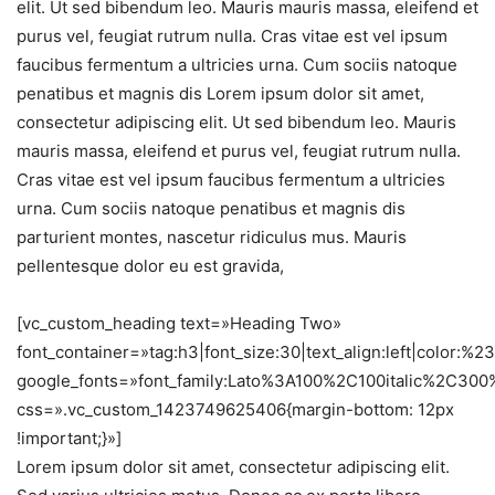
elit. Ut sed bibendum leo. Mauris mauris massa, eleifend et
purus vel, feugiat rutrum nulla. Cras vitae est vel ipsum
faucibus fermentum a ultricies urna. Cum sociis natoque
penatibus et magnis dis Lorem ipsum dolor sit amet,
consectetur adipiscing elit. Ut sed bibendum leo. Mauris
mauris massa, eleifend et purus vel, feugiat rutrum nulla.
Cras vitae est vel ipsum faucibus fermentum a ultricies
urna. Cum sociis natoque penatibus et magnis dis
parturient montes, nascetur ridiculus mus. Mauris
pellentesque dolor eu est gravida,
[vc_custom_heading text=»Heading Two»
font_container=»tag:h3|font_size:30|text_align:left|color:%
google_fonts=»font_family:Lato%3A100%2C100italic%2C30
css=».vc_custom_1423749625406{margin-bottom: 12px
!important;}»]
Lorem ipsum dolor sit amet, consectetur adipiscing elit.