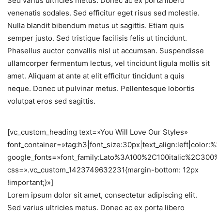
Sed varius ultricies metus. Donec ac ex porta libero
venenatis sodales. Sed efficitur eget risus sed molestie.
Nulla blandit bibendum metus ut sagittis. Etiam quis
semper justo. Sed tristique facilisis felis ut tincidunt.
Phasellus auctor convallis nisl ut accumsan. Suspendisse
ullamcorper fermentum lectus, vel tincidunt ligula mollis sit
amet. Aliquam at ante at elit efficitur tincidunt a quis
neque. Donec ut pulvinar metus. Pellentesque lobortis
volutpat eros sed sagittis.
[vc_custom_heading text=»You Will Love Our Styles»
font_container=»tag:h3|font_size:30px|text_align:left|color
google_fonts=»font_family:Lato%3A100%2C100italic%2C30
css=».vc_custom_1423749632231{margin-bottom: 12px
!important;}»]
Lorem ipsum dolor sit amet, consectetur adipiscing elit.
Sed varius ultricies metus. Donec ac ex porta libero