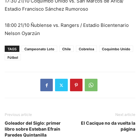
17:30 21/10 Coquimbo Unido vs. San Marcos de Arica/
Estadio Francisco Sánchez Rumoroso
18:00 21/10 Ñublense vs. Rangers / Estadio Bicentenario
Nelson Oyarzún
TAGS
Campeonato Loto
Chile
Cobreloa
Coquimbo Unido
Fútbol
Previous article
Next article
Goleador del Siglo: primer
El Cacique no da vuelta la
libro sobre Esteban Efraín
página
Paredes Quintanilla