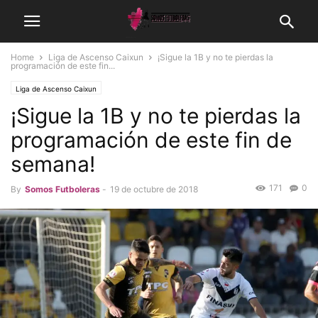
Home
Liga de Ascenso Caixun
¡Sigue la 1B y no te pierdas la
programación de este fin...
Liga de Ascenso Caixun
¡Sigue la 1B y no te pierdas la
programación de este fin de
semana!
171
0
By
Somos Futboleras
-
19 de octubre de 2018