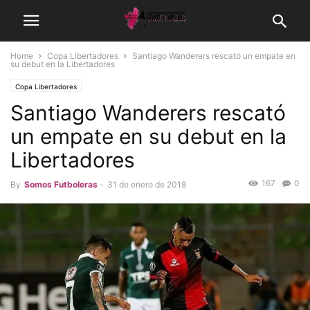
Home
Copa Libertadores
Santiago Wanderers rescató un empate en
su debut en la Libertadores
Copa Libertadores
Santiago Wanderers rescató
un empate en su debut en la
Libertadores
167
0
By
Somos Futboleras
-
31 de enero de 2018