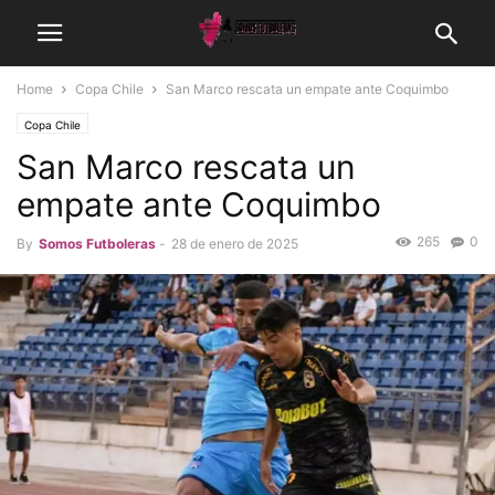
Home
Copa Chile
San Marco rescata un empate ante Coquimbo
Copa Chile
San Marco rescata un
empate ante Coquimbo
265
0
By
Somos Futboleras
-
28 de enero de 2025