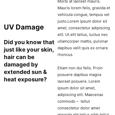
Morbi at laoreet mauris.
Mauris lorem felis, gravida et
vehicula congue, tempus vel
justo.Lorem ipsum dolor sit
UV Damage
amet, consectetur adipiscing
elit. Ut elit tellus, luctus nec
Did you know that
ullamcorper mattis, pulvinar
dapibus velit quis ex ornare
just like your skin,
rhoncus.
hair can be
damaged by
Etiam non dui felis. Proin
extended sun &
posuere dapibus magna
heat exposure?
laoreet posuere. Lorem
ipsum dolor sit amet,
adipiscing elit. Maecenas
commodo – tellut
consectetur dolor amet
glavrida elit tellus nibh tellut