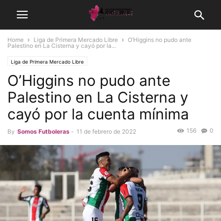
Home
Liga de Primera Mercado Libre
O’Higgins no pudo ante
Palestino en La Cisterna y cayó por la...
Liga de Primera Mercado Libre
O’Higgins no pudo ante
Palestino en La Cisterna y
cayó por la cuenta mínima
156
0
By
Somos Futboleras
-
11 de febrero de 2022