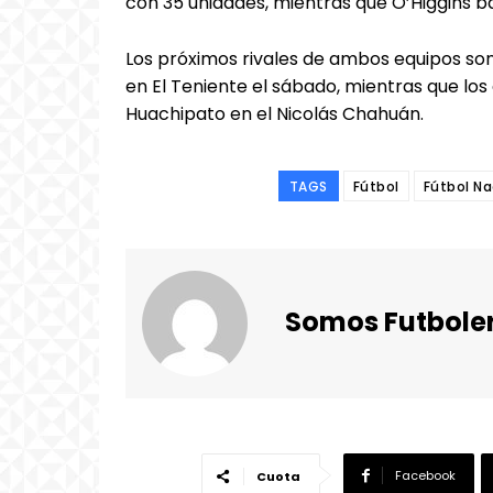
con 35 unidades, mientras que O’Higgins b
Los próximos rivales de ambos equipos son
en El Teniente el sábado, mientras que los
Huachipato en el Nicolás Chahuán.
TAGS
Fútbol
Fútbol Na
Somos Futbole
Facebook
Cuota