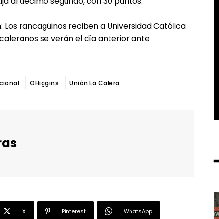
aja al décimo segundo, con 30 puntos.
: Los rancagüinos reciben a Universidad Católica
 caleranos se verán el día anterior ante
cional
OHiggins
Unión La Calera
ras
X
Pinterest
WhatsApp