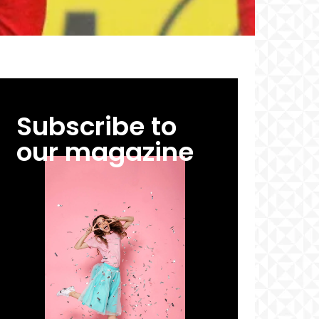
Subscribe to
our magazine