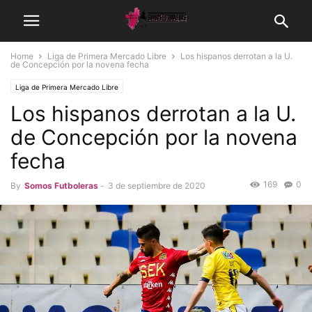
Home
Liga de Primera Mercado Libre
Los hispanos derrotan a la U.
de Concepción por la novena fecha
Liga de Primera Mercado Libre
Los hispanos derrotan a la U.
de Concepción por la novena
fecha
169
0
By
Somos Futboleras
-
3 de septiembre de 2020