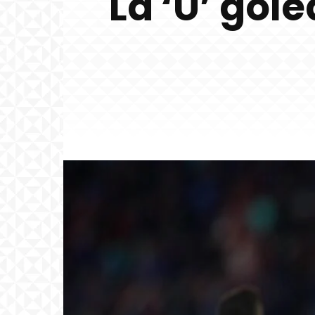
La ‘U’ gol