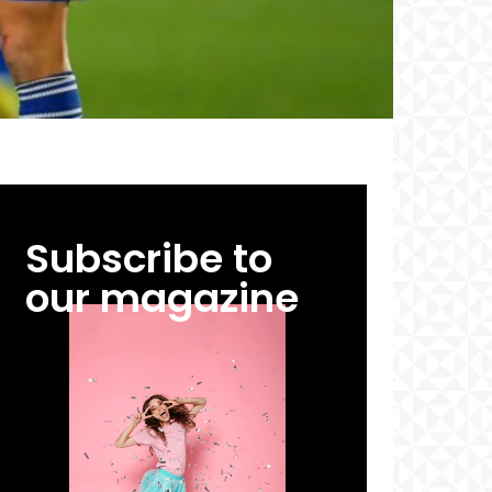
Subscribe to
our magazine