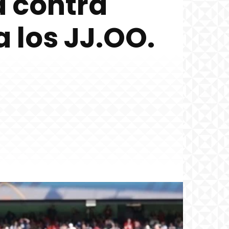
á contra
 los JJ.OO.