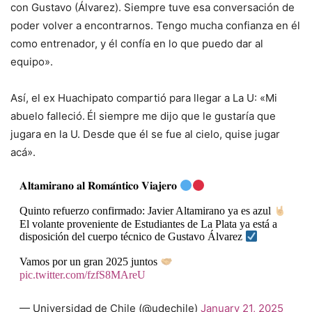
con Gustavo (Álvarez). Siempre tuve esa conversación de
poder volver a encontrarnos. Tengo mucha confianza en él
como entrenador, y él confía en lo que puedo dar al
equipo».
Así, el ex Huachipato compartió para llegar a La U: «Mi
abuelo falleció.
Él siempre me dijo que le gustaría que
jugara en la U. Desde que él se fue al cielo, quise jugar
acá».
𝐀𝐥𝐭𝐚𝐦𝐢𝐫𝐚𝐧𝐨 𝐚𝐥 𝐑𝐨𝐦𝐚́𝐧𝐭𝐢𝐜𝐨 𝐕𝐢𝐚𝐣𝐞𝐫𝐨
Quinto refuerzo confirmado: Javier Altamirano ya es azul
El volante proveniente de Estudiantes de La Plata ya está a
disposición del cuerpo técnico de Gustavo Álvarez
Vamos por un gran 2025 juntos
pic.twitter.com/fzfS8MAreU
— Universidad de Chile (@udechile)
January 21, 2025