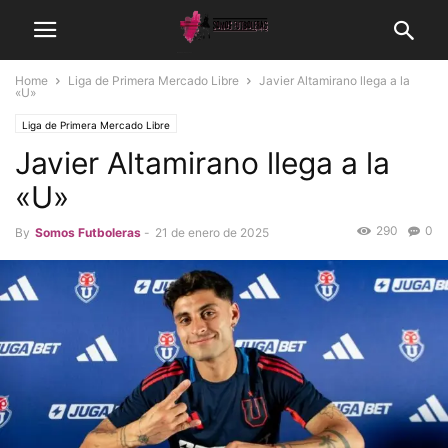
Home
Liga de Primera Mercado Libre
Javier Altamirano llega a la
«U»
Liga de Primera Mercado Libre
Javier Altamirano llega a la
«U»
290
0
By
Somos Futboleras
-
21 de enero de 2025