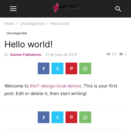
Home
Uncategorized
Hello world!
Uncategorized
Hello world!
32
0
By
Somos Futboleras
-
21 de junio de 2019
Welcome to
the7-design.local demos
. This is your first
post. Edit or delete it, then start writing!