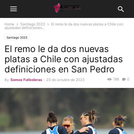
Home
Santiago 2023
El remo le da dos nuevas platas a Chile con
ajustadas definiciones...
Santiago 2023
El remo le da dos nuevas
platas a Chile con ajustadas
definiciones en San Pedro
186
0
By
Somos Futboleras
-
23 de octubre de 2023