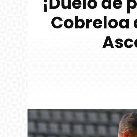
¡Duelo de 
Cobreloa 
Asc