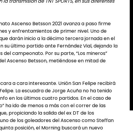
la transmisión de TNT SPORTS, en sus diferentes
ato Ascenso Betsson 2021 avanza a paso firme
es y enfrentamientos de primer nivel. Uno de
ue darán inicio a la décimo tercera jornada en el
 en su último partido ante Fernández Vial, dejando la
s del campeonato. Por su parte, “Los mineros”
 del Ascenso Betsson, metiéndose en mitad de
 cara a cara interesante. Unión San Felipe recibirá
 Felipe. La escuadra de Jorge Acuña no ha tenido
nfo en los últimos cuatro partidos. En el caso de
o” ha ido de menos a más con el correr de las
ue, propiciando la salida del ex DT de los
 a uno de los goleadores del Ascenso como Steffan
quinta posición, el Morning buscará un nuevo