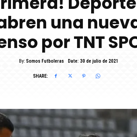
primera! Deport
abren una nueva
enso por TNT SP
By:
Somos Futboleras
Date:
30 de julio de 2021
SHARE: