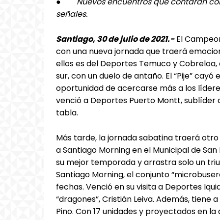
●
Nuevos encuentros que contarán con 
señales.
Santiago, 30 de julio de 2021.-
El Campeon
con una nueva jornada que traerá emocion
ellos es del Deportes Temuco y Cobreloa, q
sur, con un duelo de antaño. El “Pije” cayó
oportunidad de acercarse más a los lídere
venció a Deportes Puerto Montt, sublíder
tabla.
Más tarde, la jornada sabatina traerá otro
a Santiago Morning en el Municipal de San
su mejor temporada y arrastra solo un triu
Santiago Morning, el conjunto “microbuser
fechas. Venció en su visita a Deportes Iquiq
“dragones”, Cristián Leiva. Además, tiene
Pino. Con 17 unidades y proyectados en la 