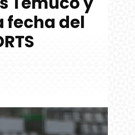
es Temuco y
 fecha del
ORTS