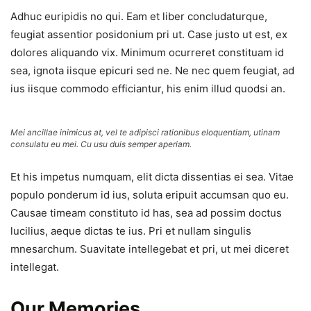
Adhuc euripidis no qui. Eam et liber concludaturque,
feugiat assentior posidonium pri ut. Case justo ut est, ex
dolores aliquando vix. Minimum ocurreret constituam id
sea, ignota iisque epicuri sed ne. Ne nec quem feugiat, ad
ius iisque commodo efficiantur, his enim illud quodsi an.
Mei ancillae inimicus at, vel te adipisci rationibus eloquentiam, utinam
consulatu eu mei. Cu usu duis semper aperiam.
Et his impetus numquam, elit dicta dissentias ei sea. Vitae
populo ponderum id ius, soluta eripuit accumsan quo eu.
Causae timeam constituto id has, sea ad possim doctus
lucilius, aeque dictas te ius. Pri et nullam singulis
mnesarchum. Suavitate intellegebat et pri, ut mei diceret
intellegat.
Our Memories