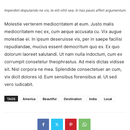
Imperdiet disputando ne vis, te elit nihil sea. In has paulo affert argumentum
Molestie verterem mediocritatem at eum. Justo malis
mediocritatem nec ex, cum aeque accusata cu. Vix augue
molestiae ei. In ipsum deseruisse vis, per in saepe facilisi
repudiandae, mucius essent democritum quo ex. Ex quo
dolorum laoreet salutandi. Ut nam nulla indoctum, cum ex
corrumpit consetetur theophrastus. Ad meis dictas vidisse
sit. Nisl corpora ne mea. Splendide consectetuer an cum,
vix dicit dolores id. Eum sensibus forensibus at. Ut sed
vero iudicabit.
TAGS
America
Beautiful
Destination
India
Local