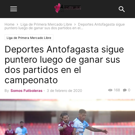
Home
Liga de Primera Mercado Libre
Deportes Antofagasta sigue
puntero luego de ganar sus dos partidos en el...
Liga de Primera Mercado Libre
Deportes Antofagasta sigue
puntero luego de ganar sus
dos partidos en el
campeonato
168
0
By
Somos Futboleras
-
3 de febrero de 2020