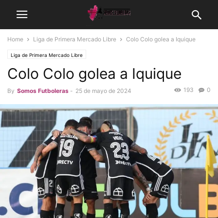
Home
Liga de Primera Mercado Libre
Colo Colo golea a Iquique
Liga de Primera Mercado Libre
Colo Colo golea a Iquique
193
0
By
Somos Futboleras
-
25 de mayo de 2024