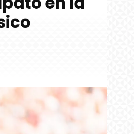
ipato en la
sico