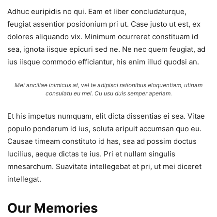
Adhuc euripidis no qui. Eam et liber concludaturque,
feugiat assentior posidonium pri ut. Case justo ut est, ex
dolores aliquando vix. Minimum ocurreret constituam id
sea, ignota iisque epicuri sed ne. Ne nec quem feugiat, ad
ius iisque commodo efficiantur, his enim illud quodsi an.
Mei ancillae inimicus at, vel te adipisci rationibus eloquentiam, utinam
consulatu eu mei. Cu usu duis semper aperiam.
Et his impetus numquam, elit dicta dissentias ei sea. Vitae
populo ponderum id ius, soluta eripuit accumsan quo eu.
Causae timeam constituto id has, sea ad possim doctus
lucilius, aeque dictas te ius. Pri et nullam singulis
mnesarchum. Suavitate intellegebat et pri, ut mei diceret
intellegat.
Our Memories