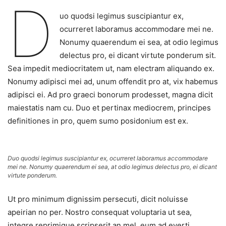
D
uo quodsi legimus suscipiantur ex,
ocurreret laboramus accommodare mei ne.
Nonumy quaerendum ei sea, at odio legimus
delectus pro, ei dicant virtute ponderum sit.
Sea impedit mediocritatem ut, nam electram aliquando ex.
Nonumy adipisci mei ad, unum offendit pro at, vix habemus
adipisci ei. Ad pro graeci bonorum prodesset, magna dicit
maiestatis nam cu. Duo et pertinax mediocrem, principes
definitiones in pro, quem sumo posidonium est ex.
Duo quodsi legimus suscipiantur ex, ocurreret laboramus accommodare
mei ne. Nonumy quaerendum ei sea, at odio legimus delectus pro, ei dicant
virtute ponderum.
Ut pro minimum dignissim persecuti, dicit noluisse
apeirian no per. Nostro consequat voluptaria ut sea,
integre reprimique scripserit an mel, eum ad everti