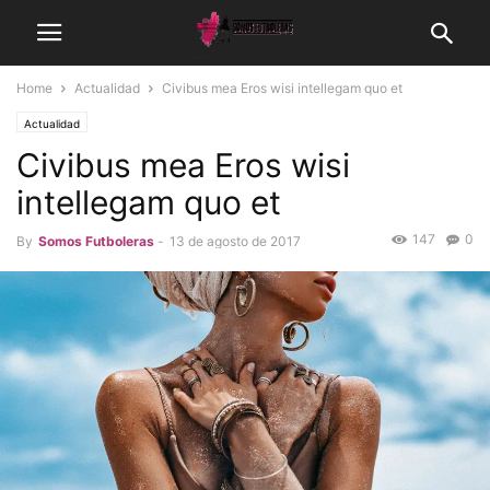
Home
Actualidad
Civibus mea Eros wisi intellegam quo et
Actualidad
Civibus mea Eros wisi
intellegam quo et
147
0
By
Somos Futboleras
-
13 de agosto de 2017