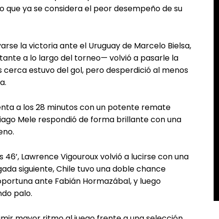
 lo que ya se considera el peor desempeño de su
rse la victoria ante el Uruguay de Marcelo Bielsa,
ante a lo largo del torneo— volvió a pasarle la
s cerca estuvo del gol, pero desperdició al menos
a.
enta a los 28 minutos con un potente remate
tiago Mele respondió de forma brillante con una
eno.
s 46’, Lawrence Vigouroux volvió a lucirse con una
gada siguiente, Chile tuvo una doble chance
 oportuna ante Fabián Hormazábal, y luego
ndo palo.
imir mayor ritmo al juego frente a una selección