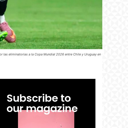
 las eliminatorias a la Copa Mundial 2026 entre Chile y Uruguay en
Subscribe to
our magazine