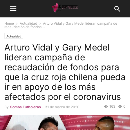
Home
Actualidad
Arturo Vidal y Gary Medel lideran campaña de
recaudación de fondos ...
Actualidad
Arturo Vidal y Gary Medel
lideran campaña de
recaudación de fondos para
que la cruz roja chilena pueda
ir en apoyo de los más
afectados por el coronavirus
163
0
By
Somos Futboleras
-
31 de marzo de 2020