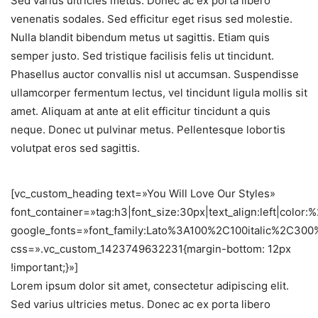
Sed varius ultricies metus. Donec ac ex porta libero
venenatis sodales. Sed efficitur eget risus sed molestie.
Nulla blandit bibendum metus ut sagittis. Etiam quis
semper justo. Sed tristique facilisis felis ut tincidunt.
Phasellus auctor convallis nisl ut accumsan. Suspendisse
ullamcorper fermentum lectus, vel tincidunt ligula mollis sit
amet. Aliquam at ante at elit efficitur tincidunt a quis
neque. Donec ut pulvinar metus. Pellentesque lobortis
volutpat eros sed sagittis.
[vc_custom_heading text=»You Will Love Our Styles»
font_container=»tag:h3|font_size:30px|text_align:left|color
google_fonts=»font_family:Lato%3A100%2C100italic%2C30
css=».vc_custom_1423749632231{margin-bottom: 12px
!important;}»]
Lorem ipsum dolor sit amet, consectetur adipiscing elit.
Sed varius ultricies metus. Donec ac ex porta libero