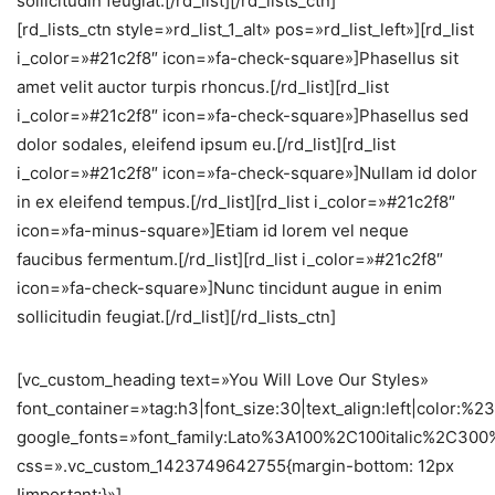
sollicitudin feugiat.[/rd_list][/rd_lists_ctn]
[rd_lists_ctn style=»rd_list_1_alt» pos=»rd_list_left»][rd_list
i_color=»#21c2f8″ icon=»fa-check-square»]Phasellus sit
amet velit auctor turpis rhoncus.[/rd_list][rd_list
i_color=»#21c2f8″ icon=»fa-check-square»]Phasellus sed
dolor sodales, eleifend ipsum eu.[/rd_list][rd_list
i_color=»#21c2f8″ icon=»fa-check-square»]Nullam id dolor
in ex eleifend tempus.[/rd_list][rd_list i_color=»#21c2f8″
icon=»fa-minus-square»]Etiam id lorem vel neque
faucibus fermentum.[/rd_list][rd_list i_color=»#21c2f8″
icon=»fa-check-square»]Nunc tincidunt augue in enim
sollicitudin feugiat.[/rd_list][/rd_lists_ctn]
[vc_custom_heading text=»You Will Love Our Styles»
font_container=»tag:h3|font_size:30|text_align:left|color:%
google_fonts=»font_family:Lato%3A100%2C100italic%2C30
css=».vc_custom_1423749642755{margin-bottom: 12px
!important;}»]