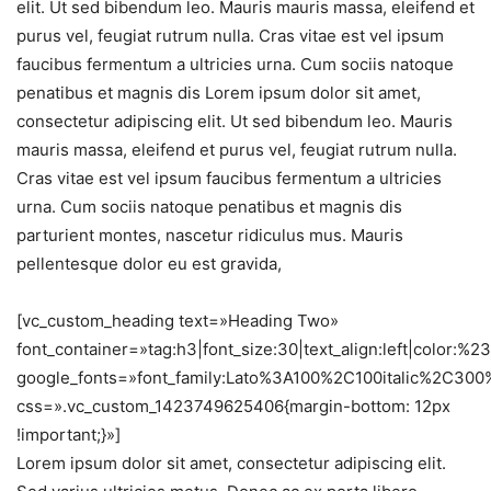
elit. Ut sed bibendum leo. Mauris mauris massa, eleifend et
purus vel, feugiat rutrum nulla. Cras vitae est vel ipsum
faucibus fermentum a ultricies urna. Cum sociis natoque
penatibus et magnis dis Lorem ipsum dolor sit amet,
consectetur adipiscing elit. Ut sed bibendum leo. Mauris
mauris massa, eleifend et purus vel, feugiat rutrum nulla.
Cras vitae est vel ipsum faucibus fermentum a ultricies
urna. Cum sociis natoque penatibus et magnis dis
parturient montes, nascetur ridiculus mus. Mauris
pellentesque dolor eu est gravida,
[vc_custom_heading text=»Heading Two»
font_container=»tag:h3|font_size:30|text_align:left|color:%
google_fonts=»font_family:Lato%3A100%2C100italic%2C30
css=».vc_custom_1423749625406{margin-bottom: 12px
!important;}»]
Lorem ipsum dolor sit amet, consectetur adipiscing elit.