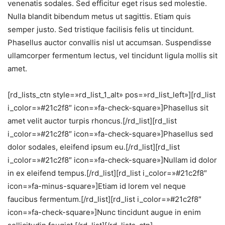
venenatis sodales. Sed efficitur eget risus sed molestie.
Nulla blandit bibendum metus ut sagittis. Etiam quis
semper justo. Sed tristique facilisis felis ut tincidunt.
Phasellus auctor convallis nisl ut accumsan. Suspendisse
ullamcorper fermentum lectus, vel tincidunt ligula mollis sit
amet.
[rd_lists_ctn style=»rd_list_1_alt» pos=»rd_list_left»][rd_list
i_color=»#21c2f8″ icon=»fa-check-square»]Phasellus sit
amet velit auctor turpis rhoncus.[/rd_list][rd_list
i_color=»#21c2f8″ icon=»fa-check-square»]Phasellus sed
dolor sodales, eleifend ipsum eu.[/rd_list][rd_list
i_color=»#21c2f8″ icon=»fa-check-square»]Nullam id dolor
in ex eleifend tempus.[/rd_list][rd_list i_color=»#21c2f8″
icon=»fa-minus-square»]Etiam id lorem vel neque
faucibus fermentum.[/rd_list][rd_list i_color=»#21c2f8″
icon=»fa-check-square»]Nunc tincidunt augue in enim