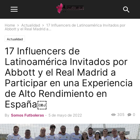
Home
Actualidad
17 Influencers de Latinoamérica Invitados por
Abbott y el Real Madrid a...
Actualidad
17 Influencers de
Latinoamérica Invitados por
Abbott y el Real Madrid a
Participar en una Experiencia
de Alto Rendimiento en
España￼
305
0
By
Somos Futboleras
-
5 de mayo de 2022