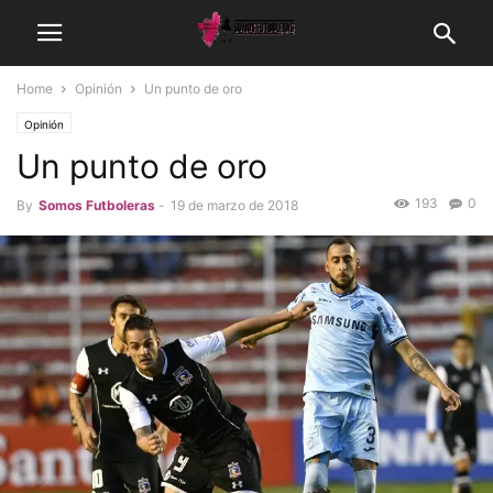
Home
Opinión
Un punto de oro
Opinión
Un punto de oro
193
0
By
Somos Futboleras
-
19 de marzo de 2018