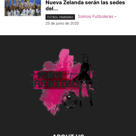
Nueva Zelanda serán las sedes
del...
Somos Futboleras
-
FÚTBOL FEMENINO
25 de junio de 2020