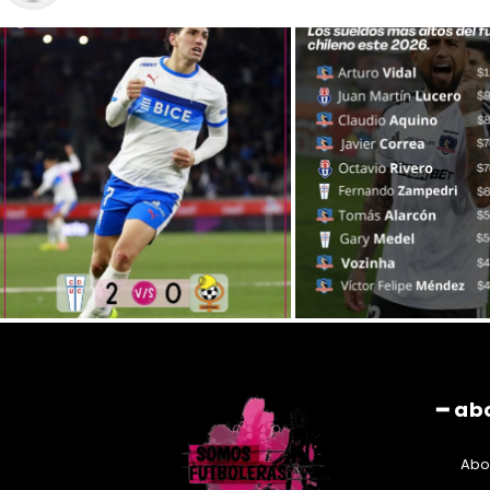
━ ab
Abo