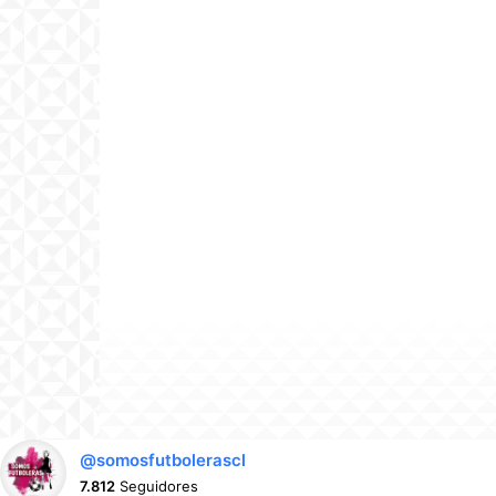
@somosfutbolerascl
7.812
Seguidores