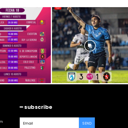
━ subscribe
am
SEND