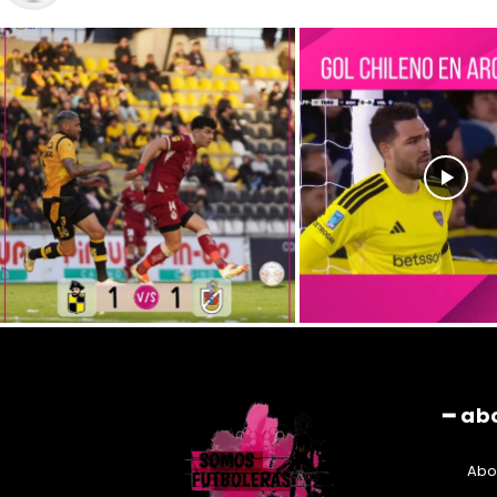
━ ab
Abo