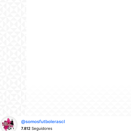
@somosfutbolerascl
7.812
Seguidores