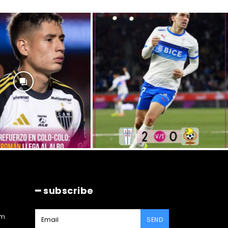
━ subscribe
am
SEND