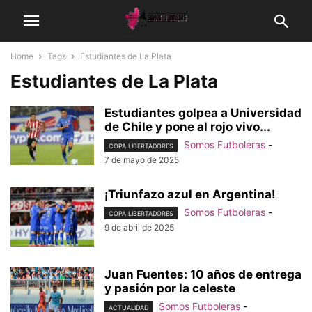
Home
Tags
Estudiantes de La Plata
Estudiantes de La Plata
Estudiantes golpea a Universidad
de Chile y pone al rojo vivo...
Somos Futboleras
-
COPA LIBERTADORES
7 de mayo de 2025
¡Triunfazo azul en Argentina!
Somos Futboleras
-
COPA LIBERTADORES
9 de abril de 2025
Juan Fuentes: 10 años de entrega
y pasión por la celeste
Somos Futboleras
-
ACTUALIDAD