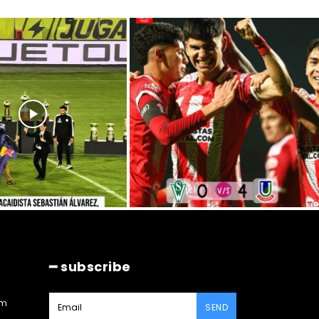
━ subscribe
am
SEND