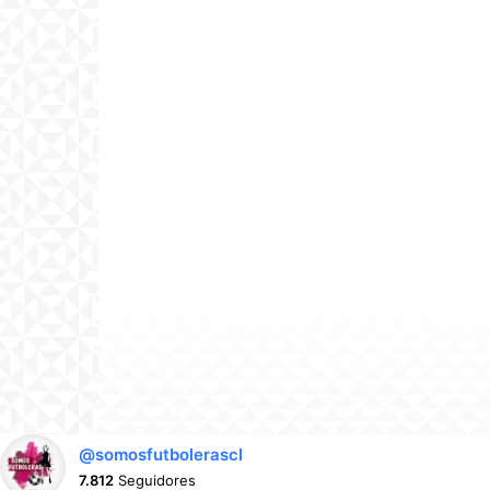
@somosfutbolerascl
7.812
Seguidores