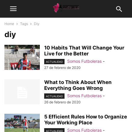
Home
Tags
Diy
diy
10 Habits That Will Change Your
Live for the Better
Somos Futboleras
-
ACTUALIDAD
27 de febrero de 2020
What to Think About When
Everything Goes Wrong
Somos Futboleras
-
ACTUALIDAD
26 de febrero de 2020
5 Efficient Rules How to Organize
Your Working Place
Somos Futboleras
-
ACTUALIDAD