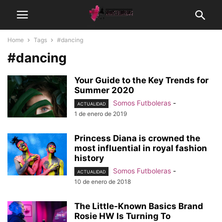
Home
Tags
#dancing
#dancing
Your Guide to the Key Trends for
Summer 2020
Somos Futboleras
-
ACTUALIDAD
1 de enero de 2019
Princess Diana is crowned the
most influential in royal fashion
history
Somos Futboleras
-
ACTUALIDAD
10 de enero de 2018
The Little-Known Basics Brand
Rosie HW Is Turning To