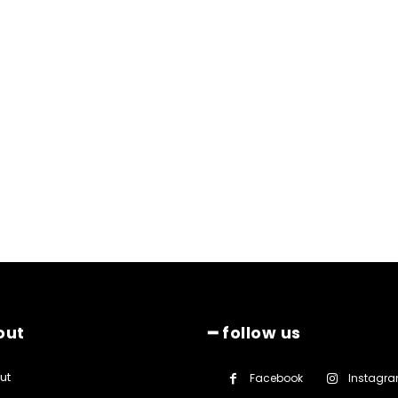
out
━ follow us
ut
Facebook
Instagr