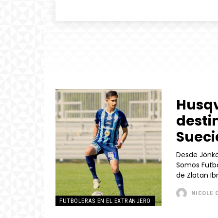
Husqv
desti
Sueci
Desde Jönköp
Somos Futbol
NICOLE 
FUTBOLERAS EN EL EXTRANJERO