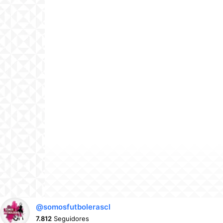
@somosfutbolerascl
7.812
Seguidores