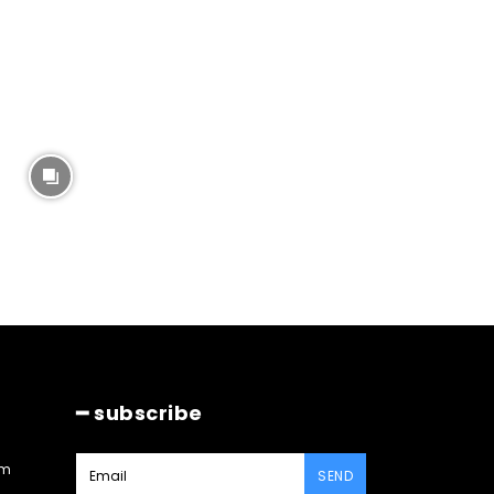
━ subscribe
am
SEND