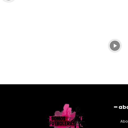
━ ab
Abo