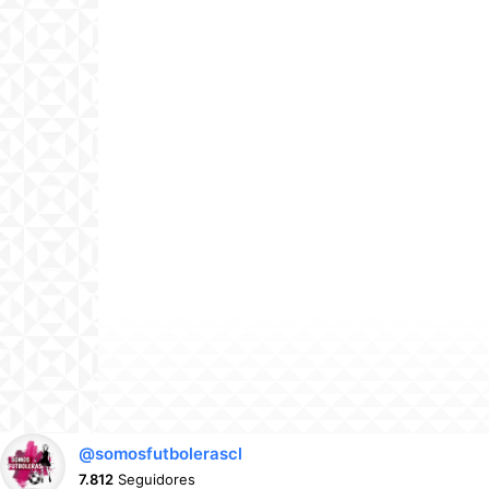
@somosfutbolerascl
7.812
Seguidores