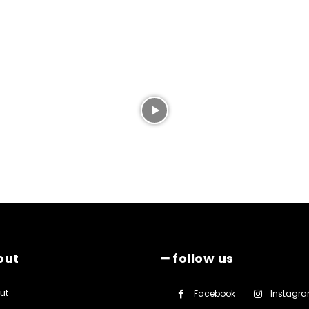
out
━ follow us
ut
Facebook
Instagr