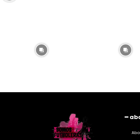
━ ab
Abo