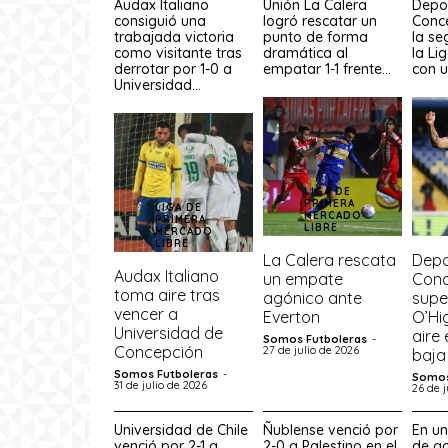
Audax Italiano
Unión La Calera
Depo
consiguió una
logró rescatar un
Conc
trabajada victoria
punto de forma
la s
como visitante tras
dramática al
la Li
derrotar por 1-0 a
empatar 1-1 frente...
con u
Universidad...
LIGA DE
PRIMERA
LIGA DE
MERCADO
PRIMERA
LIBRE
MERCADO
LIBRE
La Calera rescata
Depo
Audax Italiano
un empate
Conc
toma aire tras
agónico ante
supe
vencer a
Everton
O’Hi
Universidad de
aire 
Somos Futboleras
-
Concepción
27 de julio de 2026
baja
Somos Futboleras
-
Somos
31 de julio de 2026
26 de j
Universidad de Chile
Ñublense venció por
En u
venció por 2-1 a
2-0 a Palestino en el
de go