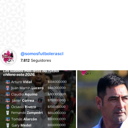
@somosfutbolerascl
7.812
Seguidores