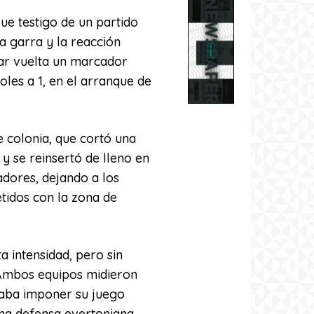
fue testigo de un partido
la garra y la reacción
dar vuelta un marcador
les a 1, en el arranque de
de colonia, que cortó una
y se reinsertó de lleno en
adores, dejando a los
dos con la zona de
a intensidad, pero sin
 Ambos equipos midieron
taba imponer su juego
na defensa evertoniana