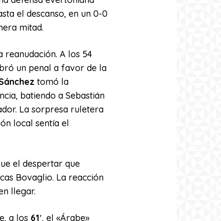
sta el descanso, en un 0-0
mera mitad.
la reanudación. A los 54
obró un penal a favor de la
 Sánchez
tomó la
ncia, batiendo a Sebastián
dor. La sorpresa ruletera
ión local sentía el
fue el despertar que
ucas Bovaglio. La reacción
n llegar.
e, a los
61′
, el «Árabe»