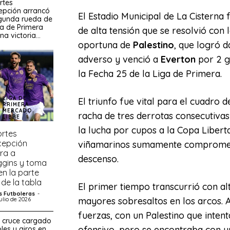
rtes
epción arrancó
El Estadio Municipal de La Cisterna 
egunda rueda de
ga de Primera
de alta tensión que se resolvió con 
na victoria...
oportuna de
Palestino
, que logró 
adverso y venció a
Everton
por 2 go
la Fecha 25 de la Liga de Primera.
LIGA DE
El triunfo fue vital para el cuadro 
PRIMERA
MERCADO
racha de tres derrotas consecutivas 
LIBRE
la lucha por cupos a la Copa Libert
rtes
epción
viñamarinos sumamente comprometi
ra a
descenso.
ggins y toma
en la parte
 de la tabla
El primer tiempo transcurrió con alt
 Futboleras
-
mayores sobresaltos en los arcos.
ulio de 2026
fuerzas, con un Palestino que inten
n cruce cargado
ofensivo, pero se encontraba con u
les y giros en