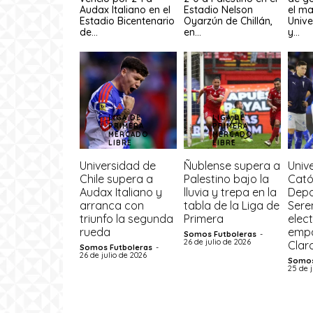
Audax Italiano en el
Estadio Nelson
el ma
Estadio Bicentenario
Oyarzún de Chillán,
Unive
de...
en...
y...
LIGA DE
LIGA DE
PRIMERA
PRIMERA
MERCADO
MERCADO
LIBRE
LIBRE
Universidad de
Ñublense supera a
Univ
Chile supera a
Palestino bajo la
Cató
Audax Italiano y
lluvia y trepa en la
Depo
arranca con
tabla de la Liga de
Sere
triunfo la segunda
Primera
elec
rueda
empa
Somos Futboleras
-
26 de julio de 2026
Clar
Somos Futboleras
-
26 de julio de 2026
Somos
25 de 