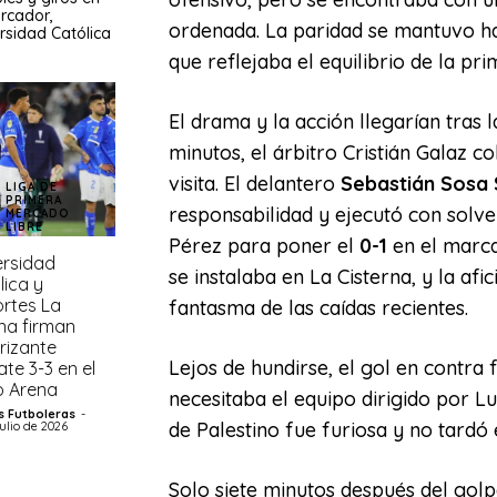
rcador,
ordenada. La paridad se mantuvo ha
rsidad Católica
que reflejaba el equilibrio de la pri
El drama y la acción llegarían tras 
minutos, el árbitro Cristián Galaz c
visita. El delantero
Sebastián Sosa
LIGA DE
PRIMERA
responsabilidad y ejecutó con solve
MERCADO
LIBRE
Pérez para poner el
0-1
en el marca
ersidad
se instalaba en La Cisterna, y la afic
lica y
rtes La
fantasma de las caídas recientes.
na firman
trizante
Lejos de hundirse, el gol en contra 
te 3-3 en el
o Arena
necesitaba el equipo dirigido por L
 Futboleras
-
de Palestino fue furiosa y no tardó e
julio de 2026
Solo siete minutos después del golp