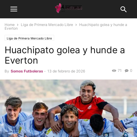
Home
Liga de Primera Mercado Libre
Huachipato golea y hunde a
Everton
Liga de Primera Mercado Libre
Huachipato golea y hunde a
Everton
71
0
By
Somos Futboleras
-
13 de febrero de 2026