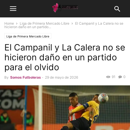
Home
Liga de Primera Mercado Libre
El Campanil y La Calera no se
hicieron daño en un partido...
Liga de Primera Mercado Libre
El Campanil y La Calera no se
hicieron daño en un partido
para el olvido
91
0
By
Somos Futboleras
-
29 de mayo de 2026