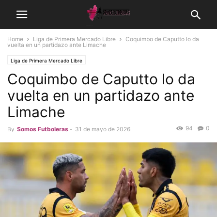
Home
Liga de Primera Mercado Libre
Coquimbo de Caputto lo da
vuelta en un partidazo ante Limache
Liga de Primera Mercado Libre
Coquimbo de Caputto lo da
vuelta en un partidazo ante
Limache
94
0
By
Somos Futboleras
-
31 de mayo de 2026