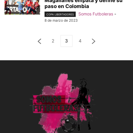
Magallanes empata y define su
paso en Colombia
Somos Futboleras
-
COPA LIBERTADORES
8 de marzo de 2023
2
3
4